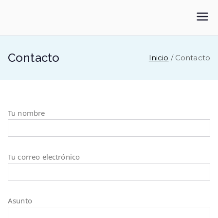
Saltar
al
Formacion para tus
contenido
Empleos
Contacto
Inicio
Contacto
Tu nombre
Tu correo electrónico
Asunto