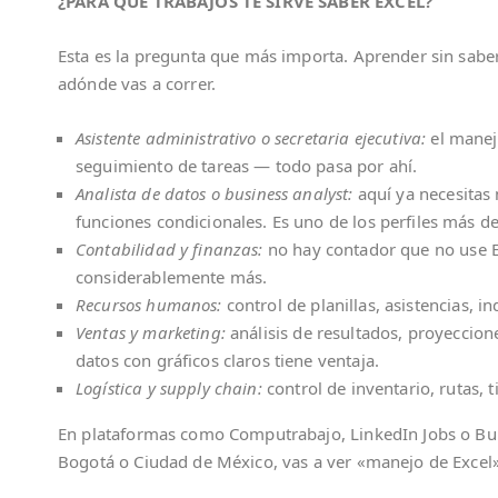
¿PARA QUÉ TRABAJOS TE SIRVE SABER EXCEL?
Esta es la pregunta que más importa. Aprender sin saber
adónde vas a correr.
Asistente administrativo o secretaria ejecutiva:
el manejo
seguimiento de tareas — todo pasa por ahí.
Analista de datos o business analyst:
aquí ya necesitas
funciones condicionales. Es uno de los perfiles más
Contabilidad y finanzas:
no hay contador que no use E
considerablemente más.
Recursos humanos:
control de planillas, asistencias, i
Ventas y marketing:
análisis de resultados, proyeccio
datos con gráficos claros tiene ventaja.
Logística y supply chain:
control de inventario, rutas, 
En plataformas como Computrabajo, LinkedIn Jobs o Bume
Bogotá o Ciudad de México, vas a ver «manejo de Excel» 